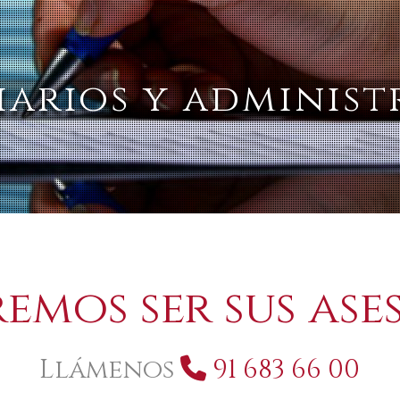
iarios y administ
dministración de f
emos ser sus ase
Llámenos
91 683 66 00