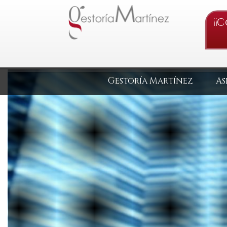
¡¡
Gestoría Martínez
As