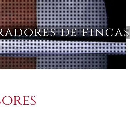
radores de fincas
incas en Getafe
sores