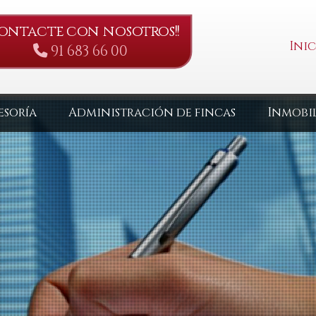
Contacte con nosotros!!
Inic
91 683 66 00
esoría
Administración de fincas
Inmobil