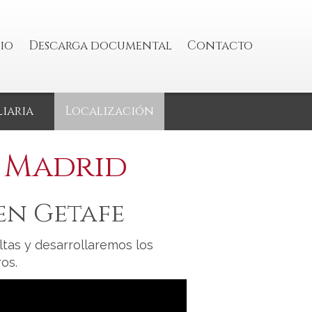
io
Descarga documental
Contacto
iaria
Localización
n Madrid
en Getafe
tas y desarrollaremos los
os.