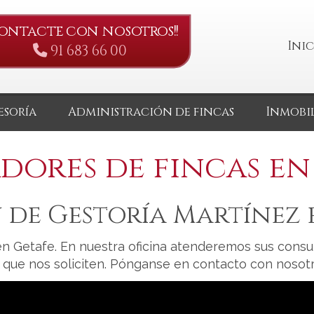
Contacte con nosotros!!
Inic
91 683 66 00
esoría
Administración de fincas
Inmobil
dores de fincas e
 de Gestoría Martínez 
n Getafe. En nuestra oficina atenderemos sus consul
a que nos soliciten. Pónganse en contacto con nosotr