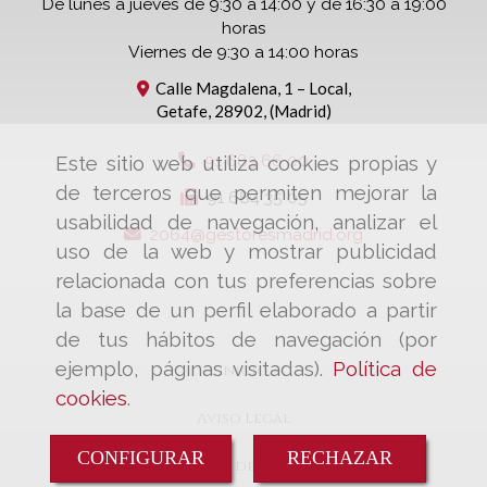
De lunes a jueves de 9:30 a 14:00 y de 16:30 a 19:00
horas
Viernes de 9:30 a 14:00 horas
Calle Magdalena, 1 – Local,
Getafe
,
28902
,
(Madrid)
91 683 66 00
Este sitio web utiliza cookies propias y
de terceros que permiten mejorar la
91 684 35 05
usabilidad de navegación, analizar el
2064
gestoresmadrid.org
uso de la web y mostrar publicidad
relacionada con tus preferencias sobre
la base de un perfil elaborado a partir
de tus hábitos de navegación (por
ejemplo, páginas visitadas).
Política de
Inicio
cookies
.
Aviso Legal
CONFIGURAR
RECHAZAR
Política de cookies